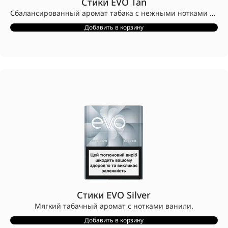
Стики EVO Tan
Сбалансированный аромат табака с нежными нотками кофе и шоколада.
Стики EVO разработаны для устройств Ploom.
Добавить в корзину
Конструкция стиков EVO с заглушкой CleanSeal™ предотвращает попадание табака в устройство.
Совместимы только с устройствами Ploom.
Стики EVO Silver
Мягкий табачный аромат с нотками ванили.
Стики EVO разработаны для устройств Ploom.
Добавить в корзину
Конструкция стиков EVO с заглушкой CleanSeal™ предотвращает попадание табака в устройство.