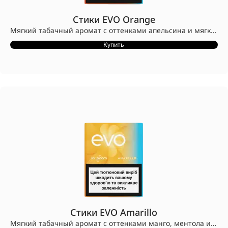
Стики EVO Orange
Мягкий табачный аромат с оттенками апельсина и мягкого ментола.
Стики EVO разработаны для устройств Ploom.
Купить
Конструкция стиков EVO с заглушкой CleanSeal™ предотвращает попадание табака в устройство.
Совместимы только с устройствами Ploom.
Стики EVO Amarillo
Мягкий табачный аромат с оттенками манго, ментола и нотками тропических фруктов.