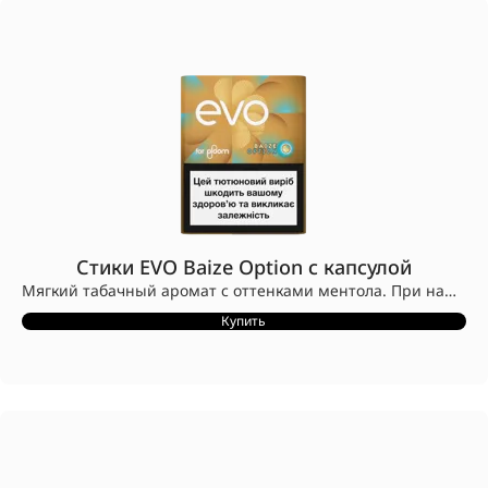
Стики EVO Baize Option с капсулой
Мягкий табачный аромат с оттенками ментола. При нажатии капсулы добавляются насыщенные грушевые нотки.
Стики EVO разработаны для устройств Ploom.
Купить
Конструкция стиков EVO с заглушкой CleanSeal™ предотвращает попадание табака в устройство.
Совместимы только с устройствами Ploom.