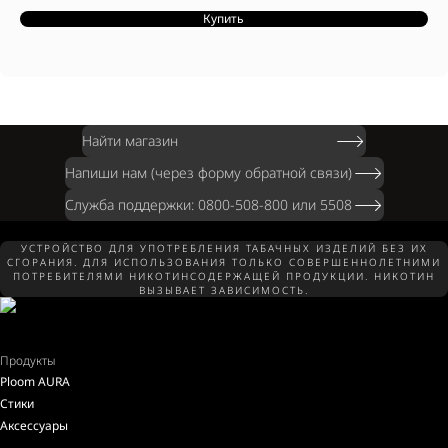
Стики EVO разработаны для устройств Ploom.
Купить
Конструкция стиков EVO с заглушкой CleanSeal™ предотвращает попадание табака в устройство.
Совместимы только с устройствами Ploom.
Найти магазин
Напиши нам (через форму обратной связи)
Служба поддержки: 0800-508-800 или 5508
УСТРОЙСТВО ДЛЯ УПОТРЕБЛЕНИЯ ТАБАЧНЫХ ИЗДЕЛИЙ БЕЗ ИХ
СГОРАНИЯ. ДЛЯ ИСПОЛЬЗОВАНИЯ ТОЛЬКО СОВЕРШЕННОЛЕТНИМИ
ПОТРЕБИТЕЛЯМИ НИКОТИНСОДЕРЖАЩЕЙ ПРОДУКЦИИ. НИКОТИН
ВЫЗЫВАЕТ ЗАВИСИМОСТЬ.
Продукты
Ploom AURA
Стики
Аксессуары