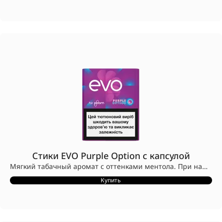
Совместимы только с устройствами Ploom.
Стики EVO Purple Option с капсулой
Мягкий табачный аромат с оттенками ментола. При нажатии капсулы добавляются освежающие ягодные нотки.
Стики EVO разработаны для устройств Ploom.
Купить
Конструкция стиков EVO с заглушкой CleanSeal™ предотвращает попадание табака в устройство.
Совместимы только с устройствами Ploom.