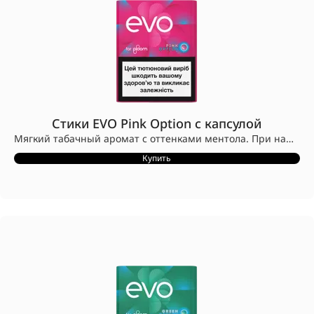
Стики EVO Pink Option с капсулой
Мягкий табачный аромат с оттенками ментола. При нажатии капсулы добавляются освежающие арбузные нотки.
Стики EVO разработаны для устройств Ploom.
Купить
Конструкция стиков EVO с заглушкой CleanSeal™ предотвращает попадание табака в устройство.
Совместимы только с устройствами Ploom.