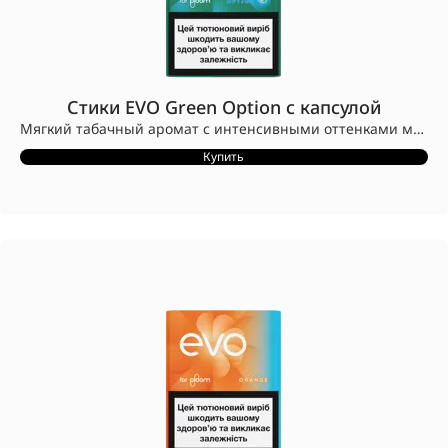
Стики EVO Green Option с капсулой
Мягкий табачный аромат с интенсивными оттенками ментола. При нажатии капсулы добавляется насыщенный аромат сладкой мяты.
Стики EVO разработаны для устройств Ploom.
Купить
Конструкция стиков EVO с заглушкой CleanSeal™ предотвращает попадание табака в устройство.
Совместимы только с устройствами Ploom.