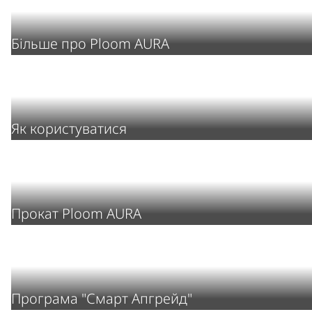
Більше про Ploom AURA
Як користуватися
Прокат Ploom AURA
Програма "Смарт Апгрейд"