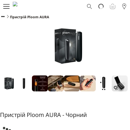
Що таке Ploom AURA?
Каталог
Пристрій Ploom AURA
Ploom Club
Програма Смарт Апгрейд
Служба підтримки Ploom
Прокат пристрою Ploom AURA
Фірмові магазини
УКРАЇНСЬКА
Пристрій Ploom AURA - Чорний