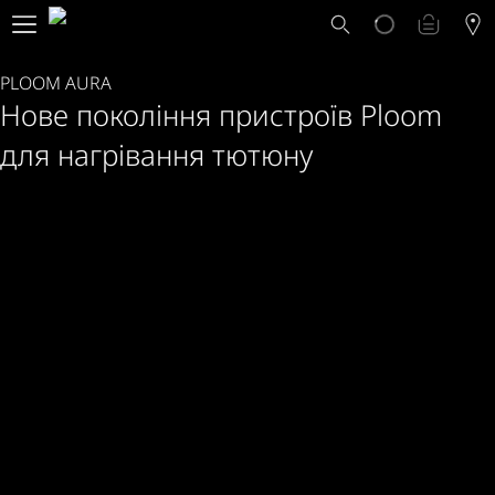
Що таке Ploom AURA?
Каталог
PLOOM AURA
Ploom Club
Нове покоління пристроїв Ploom
Програма Смарт Апгрейд
Служба підтримки Ploom
для нагрівання тютюну
Прокат пристрою Ploom AURA
Фірмові магазини
УКРАЇНСЬКА