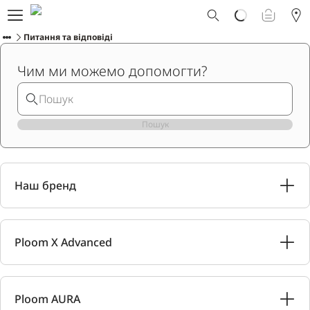
Що таке Ploom AURA?
Питання та відповіді
Каталог
Ploom Club
Чим ми можемо допомогти?
Програма Смарт Апгрейд
Служба підтримки Ploom
Прокат пристрою Ploom AURA
Фірмові магазини
Пошук
Наш бренд
УКРАЇНСЬКА
Ploom X Advanced
Ploom AURA