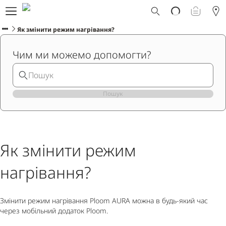
Що таке Ploom AURA?
Каталог
Як змінити режим нагрівання?
Ploom Club
Чим ми можемо допомогти?
Програма Смарт Апгрейд
Служба підтримки Ploom
Прокат пристрою Ploom AURA
Фірмові магазини
Пошук
УКРАЇНСЬКА
Як змінити режим
нагрівання?
Змінити режим нагрівання Ploom AURA можна в будь-який час
через мобільний додаток Ploom.