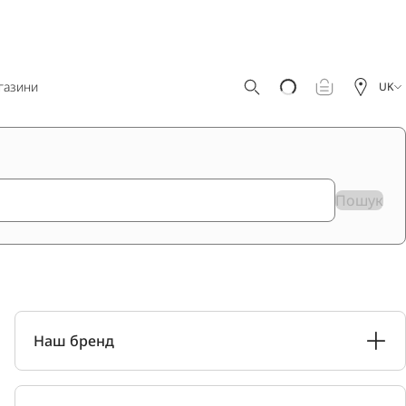
газини
UK
Пошук
Наш бренд