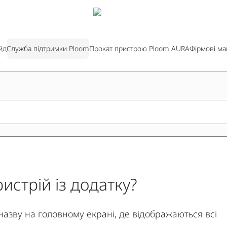
йд
Служба підтримки Ploom
Прокат пристрою Ploom AURA
Фірмові ма
истрій із додатку?
назву на головному екрані, де відображаються всі