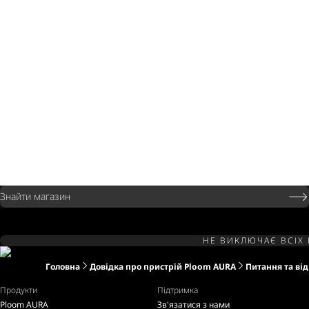
Знайти магазин
НЕ ВИКЛЮЧАЄ ВСІХ 
Головна
Довідка про пристрій Ploom AURA
Питання та від
Продукти
Підтримка
Ploom AURA
Зв'язатися з нами