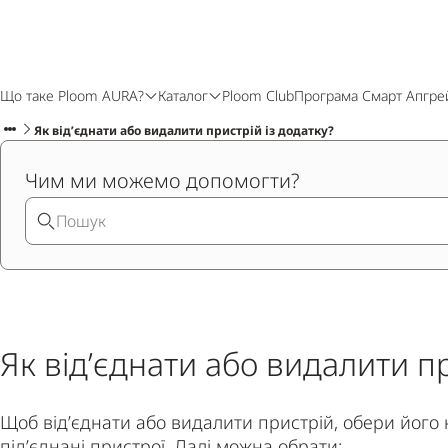
Що таке Ploom AURA?
Каталог
Ploom Club
Програма Смарт Апгре
Як від’єднати або видалити пристрій із додатку?
Чим ми можемо допомогти?
Як від’єднати або видалити пр
Щоб від’єднати або видалити пристрій, обери його 
під’єднані пристрої. Далі можна обрати: