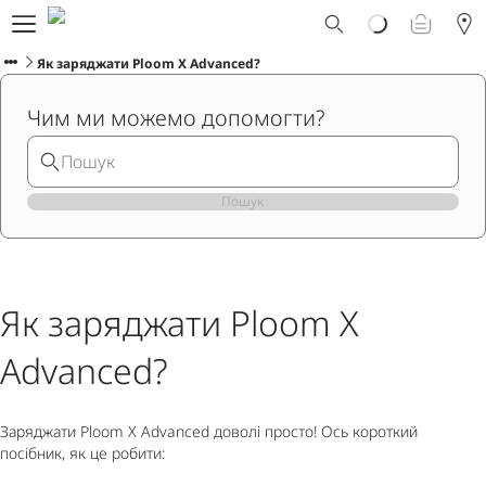
Що таке Ploom AURA?
Каталог
Як заряджати Ploom X Advanced?
Ploom Club
Чим ми можемо допомогти?
Програма Смарт Апгрейд
Служба підтримки Ploom
Прокат пристрою Ploom AURA
Фірмові магазини
Пошук
УКРАЇНСЬКА
Як заряджати Ploom X
Advanced?
Заряджати Ploom X Advanced доволі просто! Ось короткий
посібник, як це робити: