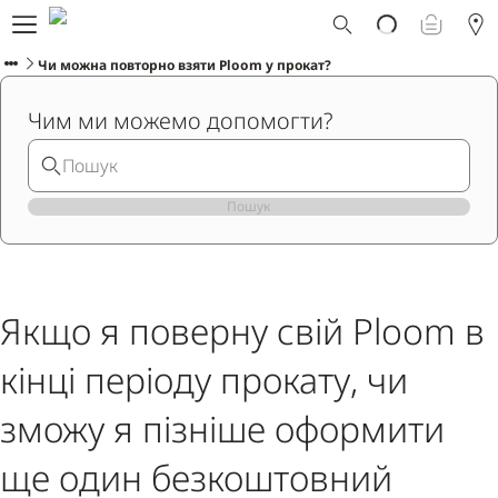
Що таке Ploom AURA?
Каталог
Чи можна повторно взяти Ploom у прокат?
Ploom Club
Чим ми можемо допомогти?
Програма Смарт Апгрейд
Служба підтримки Ploom
Прокат пристрою Ploom AURA
Фірмові магазини
Пошук
УКРАЇНСЬКА
Якщо я поверну свій Ploom в
кінці періоду прокату, чи
зможу я пізніше оформити
ще один безкоштовний