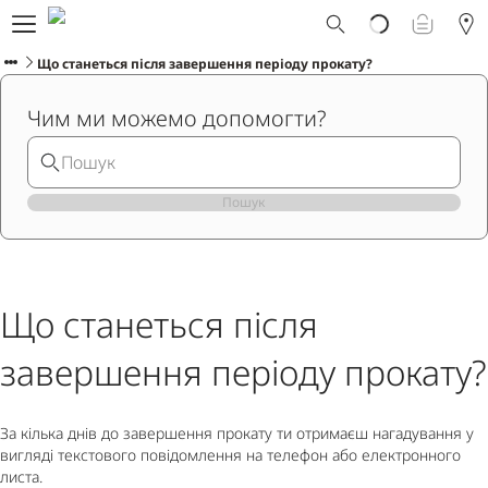
Що таке Ploom AURA?
Каталог
Що станеться після завершення періоду прокату?
Ploom Club
Чим ми можемо допомогти?
Програма Смарт Апгрейд
Служба підтримки Ploom
Прокат пристрою Ploom AURA
Фірмові магазини
Пошук
УКРАЇНСЬКА
Що станеться після
завершення періоду прокату?
За кілька днів до завершення прокату ти отримаєш нагадування у
вигляді текстового повідомлення на телефон або електронного
листа.