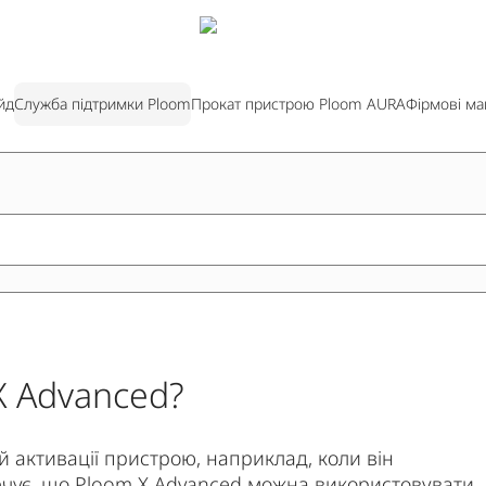
йд
Служба підтримки Ploom
Прокат пристрою Ploom AURA
Фірмові ма
X Advanced?
 активації пристрою, наприклад, коли він
печує, що Ploom X Advanced можна використовувати