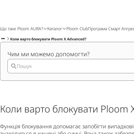
Що таке Ploom AURA?
Каталог
Ploom Club
Програма Смарт Апгре
Коли варто блокувати Ploom X Advanced?
Чим ми можемо допомогти?
Коли варто блокувати Ploom 
Функція блокування допомагає запобігти випадковій
знаходиться в кишені або сумці. Вона також забез