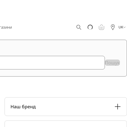
газини
UK
Пошук
Наш бренд