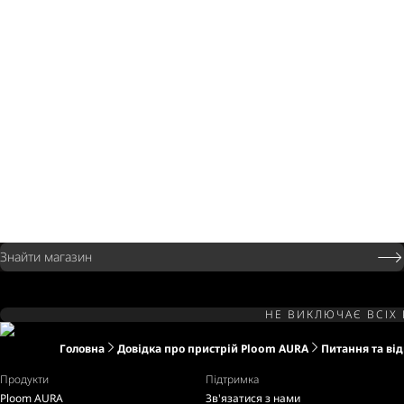
Знайти магазин
НЕ ВИКЛЮЧАЄ ВСІХ 
Головна
Довідка про пристрій Ploom AURA
Питання та від
Продукти
Підтримка
Ploom AURA
Зв'язатися з нами