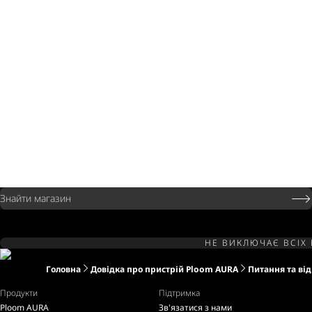
Знайти магазин
НЕ ВИКЛЮЧАЄ ВСІХ 
Головна
Довідка про пристрій Ploom AURA
Питання та від
Продукти
Підтримка
Ploom AURA
Зв'язатися з нами