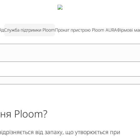
йд
Служба підтримки Ploom
Прокат пристрою Ploom AURA
Фірмові ма
ння Ploom?
відрізняється від запаху, що утворюється при