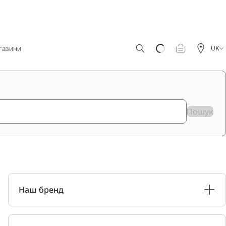
газини
UK
Пошук
Наш бренд