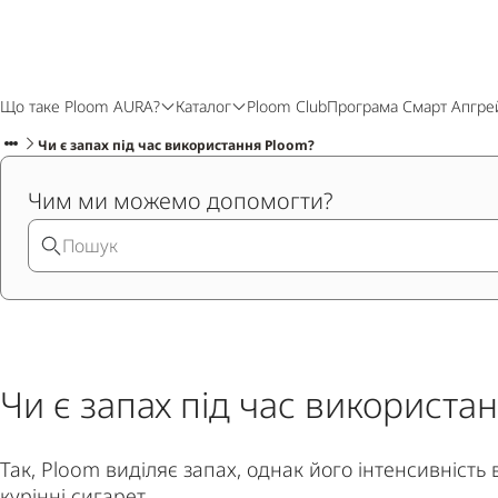
Що таке Ploom AURA?
Каталог
Ploom Club
Програма Смарт Апгре
Чи є запах під час використання Ploom?
Чим ми можемо допомогти?
Чи є запах під час використа
Так, Ploom виділяє запах, однак його інтенсивність 
курінні сигарет.