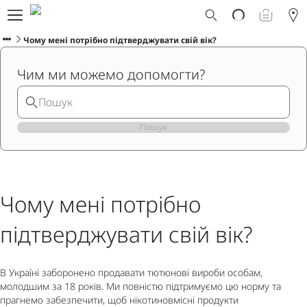
Що таке Ploom AURA?
Каталог
Чому мені потрібно підтверджувати свій вік?
Ploom Club
Чим ми можемо допомогти?
Програма Смарт Апгрейд
Служба підтримки Ploom
Прокат пристрою Ploom AURA
Фірмові магазини
Пошук
УКРАЇНСЬКА
Чому мені потрібно
підтверджувати свій вік?
В Україні заборонено продавати тютюнові вироби особам,
молодшим за 18 років. Ми повністю підтримуємо цю норму та
прагнемо забезпечити, щоб нікотиновмісні продукти