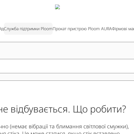
йд
Служба підтримки Ploom
Прокат пристрою Ploom AURA
Фірмові ма
о не відбувається. Що робити?
о (немає вібрації та блимання світлової смужки),
я стіка. Це може статися, якщо стік вставлено