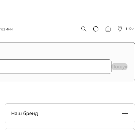
газини
UK
Пошук
Наш бренд