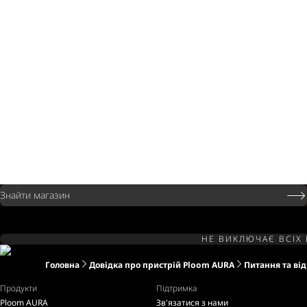
Знайти магазин
НЕ ВИКЛЮЧАЄ ВСІХ 
Головна
Довідка про пристрій Ploom AURA
Питання та від
Продукти
Підтримка
Ploom AURA
Зв'язатися з нами