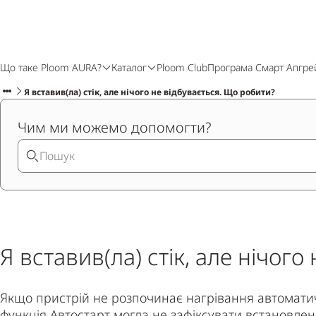
Що таке Ploom AURA?
Каталог
Ploom Club
Програма Смарт Апгре
Я вставив(ла) стік, але нічого не відбувається. Що робити?
Чим ми можемо допомогти?
Я вставив(ла) стік, але нічог
Якщо пристрій не розпочинає нагрівання автоматичн
функція Автостарт могла не зафіксувати встановленн