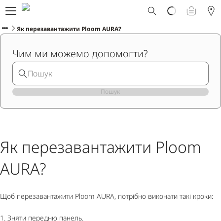
Що таке Ploom AURA?
Каталог
Як перезавантажити Ploom AURA?
Ploom Club
Чим ми можемо допомогти?
Програма Смарт Апгрейд
Служба підтримки Ploom
Прокат пристрою Ploom AURA
Фірмові магазини
Пошук
УКРАЇНСЬКА
Як перезавантажити Ploom
AURA?
Щоб перезавантажити Ploom AURA, потрібно виконати такі кроки:
1. Зняти передню панель.