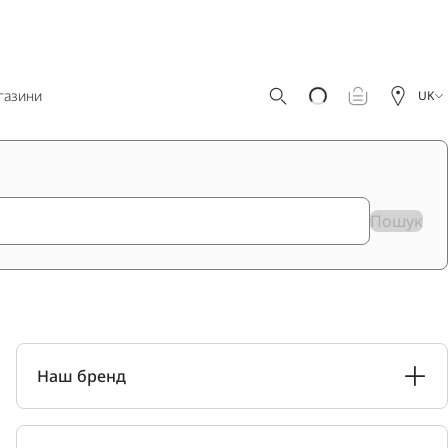
газини
UK
Пошук
Наш бренд