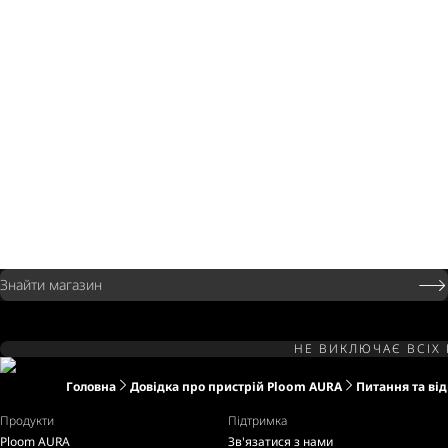
Знайти магазин
НЕ ВИКЛЮЧАЄ ВСІХ 
Головна
Довідка про пристрій Ploom AURA
Питання та від
Продукти
Підтримка
Ploom AURA
Зв'язатися з нами