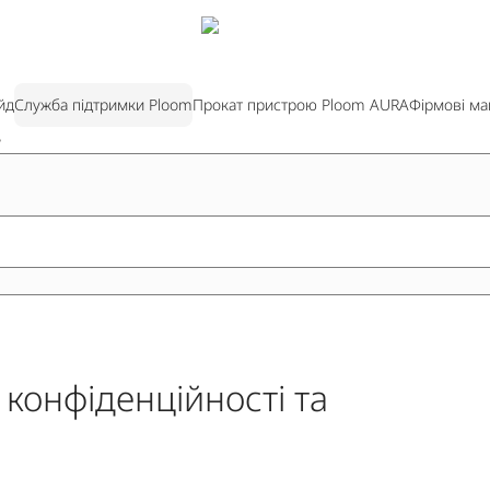
йд
Служба підтримки Ploom
Прокат пристрою Ploom AURA
Фірмові ма
?
конфіденційності та