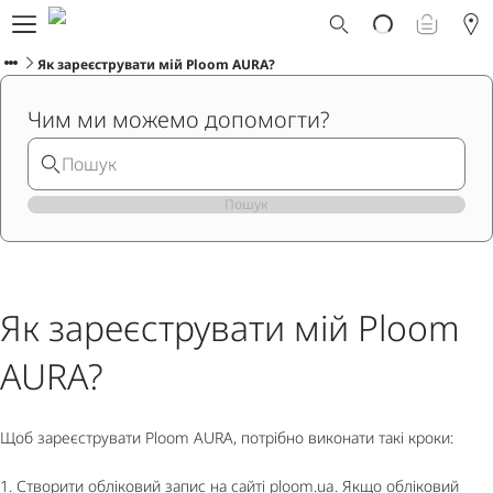
Що таке Ploom AURA?
Каталог
Як зареєструвати мій Ploom AURA?
Ploom Club
Чим ми можемо допомогти?
Програма Смарт Апгрейд
Служба підтримки Ploom
Прокат пристрою Ploom AURA
Фірмові магазини
Пошук
УКРАЇНСЬКА
Як зареєструвати мій Ploom
AURA?
Щоб зареєструвати Ploom AURA, потрібно виконати такі кроки:
1. Створити обліковий запис на сайті ploom.ua. Якщо обліковий