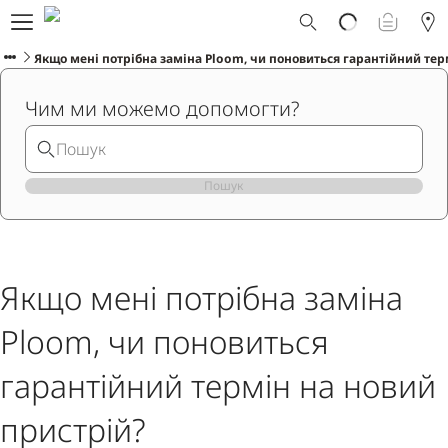
Що таке Ploom AURA?
Каталог
Якщо мені потрібна заміна Ploom, чи поновиться гарантійний тер
Ploom Club
Чим ми можемо допомогти?
Програма Смарт Апгрейд
Служба підтримки Ploom
Прокат пристрою Ploom AURA
Фірмові магазини
Пошук
УКРАЇНСЬКА
Якщо мені потрібна заміна
Ploom, чи поновиться
гарантійний термін на новий
пристрій?