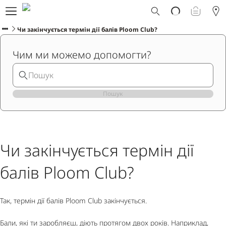
Що таке Ploom AURA?
Каталог
Чи закінчується термін дії балів Ploom Club?
Ploom Club
Чим ми можемо допомогти?
Програма Смарт Апгрейд
Служба підтримки Ploom
Прокат пристрою Ploom AURA
Фірмові магазини
Пошук
УКРАЇНСЬКА
Чи закінчується термін дії
балів Ploom Club?
Так, термін дії балів Ploom Club закінчується.
Бали, які ти заробляєш, діють протягом двох років. Наприклад,