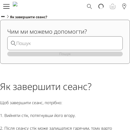
Що таке Ploom AURA?
Каталог
Як завершити сеанс?
Ploom Club
Чим ми можемо допомогти?
Програма Смарт Апгрейд
Служба підтримки Ploom
Прокат пристрою Ploom AURA
Фірмові магазини
Пошук
УКРАЇНСЬКА
Як завершити сеанс?
Щоб завершити сеанс, потрібно:
1. Вийняти стік, потягнувши його вгору.
2. Після сеансу стік може залишатися гарячим, тому варто