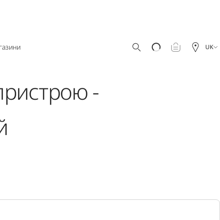
газини
UK
пристрою -
й