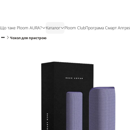
Що таке Ploom AURA?
Каталог
Ploom Club
Програма Смарт Апгре
Чохол для пристрою