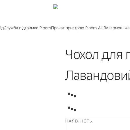
йд
Служба підтримки Ploom
Прокат пристрою Ploom AURA
Фірмові ма
Чохол для 
Лавандови
0:00
/
0:00
НАЯВНІСТЬ