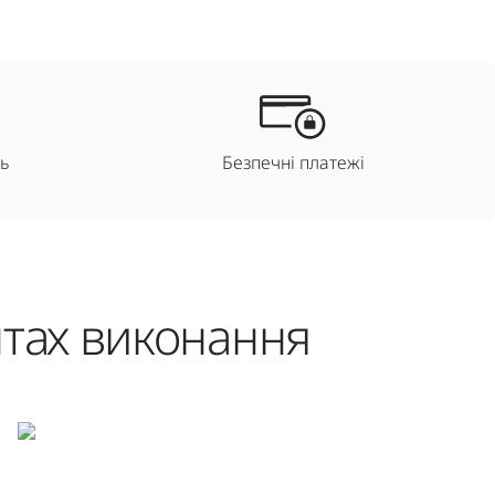
ь
Безпечні платежі
нтах виконання