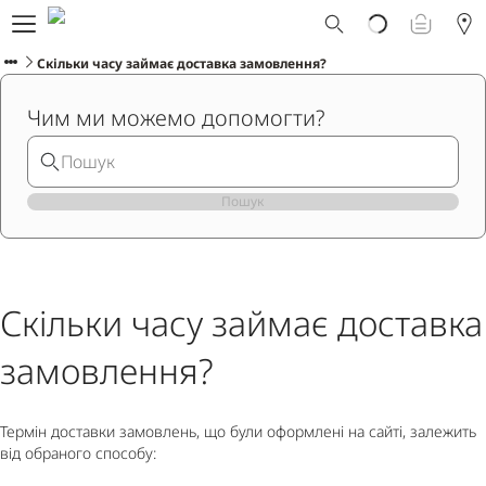
Що таке Ploom AURA?
Каталог
Скільки часу займає доставка замовлення?
Ploom Club
Чим ми можемо допомогти?
Програма Смарт Апгрейд
Служба підтримки Ploom
Прокат пристрою Ploom AURA
Фірмові магазини
Пошук
УКРАЇНСЬКА
Скільки часу займає доставка
замовлення?
Термін доставки замовлень, що були оформлені на сайті, залежить
від обраного способу: