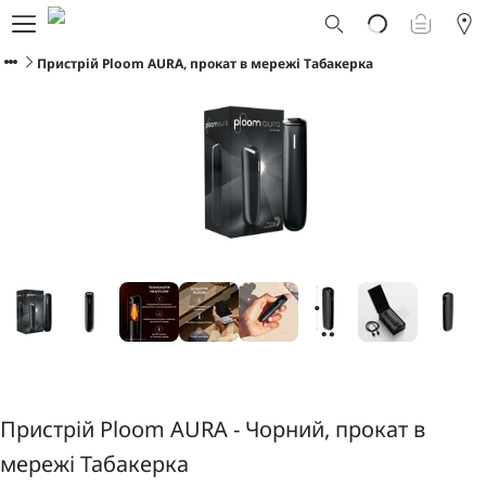
Що таке Ploom AURA?
Каталог
Пристрій Ploom AURA, прокат в мережі Табакерка
Ploom Club
Програма Смарт Апгрейд
Служба підтримки Ploom
Прокат пристрою Ploom AURA
Фірмові магазини
УКРАЇНСЬКА
Пристрій Ploom AURA - Чорний, прокат в
мережі Табакерка