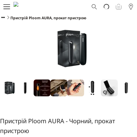
Що таке Ploom AURA?
Каталог
Пристрій Ploom AURA, прокат пристрою
Ploom Club
Програма Смарт Апгрейд
Служба підтримки Ploom
Прокат пристрою Ploom AURA
Фірмові магазини
УКРАЇНСЬКА
Пристрій Ploom AURA - Чорний, прокат
пристрою