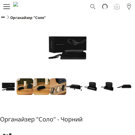
Що таке Ploom AURA?
Каталог
Органайзер "Соло"
Ploom Club
Програма Смарт Апгрейд
Служба підтримки Ploom
Прокат пристрою Ploom AURA
Фірмові магазини
УКРАЇНСЬКА
Органайзер "Соло" - Чорний