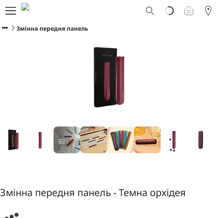
Що таке Ploom AURA?
Каталог
Змінна передня панель
Ploom Club
Програма Смарт Апгрейд
Служба підтримки Ploom
Прокат пристрою Ploom AURA
Фірмові магазини
УКРАЇНСЬКА
Змінна передня панель - Темна орхідея