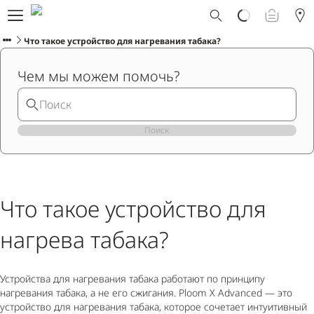
Что такое Ploom AURA?
Каталог
Что такое устройство для нагревания табака?
Ploom Club
Чем мы можем помочь?
Смарт Апгрейд
Служба поддержки Ploom
Взять в прокат устройство
Фирменные магазины
Поиск
РУССКИЙ
Что такое устройство для
нагрева табака?
Устройства для нагревания табака работают по принципу
нагревания табака, а не его сжигания. Ploom X Advanced — это
устройство для нагревания табака, которое сочетает интуитивный