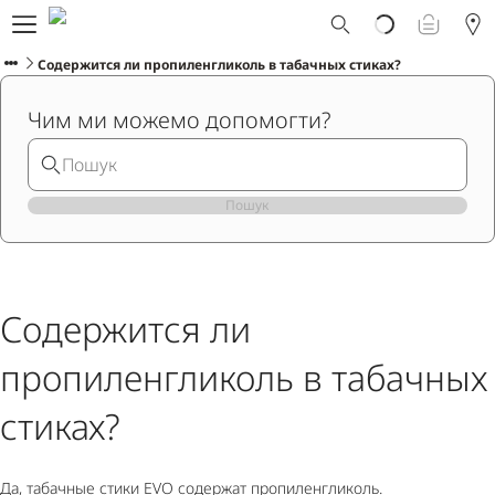
Что такое Ploom AURA?
Каталог
Содержится ли пропиленгликоль в табачных стиках?
Ploom Club
Чим ми можемо допомогти?
Смарт Апгрейд
Служба поддержки Ploom
Взять в прокат устройство
Фирменные магазины
Пошук
РУССКИЙ
Содержится ли
пропиленгликоль в табачных
стиках?
Да, табачные стики EVO содержат пропиленгликоль.