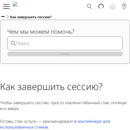
Что такое Ploom AURA?
Каталог
Как завершить сессию?
Ploom Club
Чем мы можем помочь?
Смарт Апгрейд
Служба поддержки Ploom
Взять в прокат устройство
Фирменные магазины
Поиск
РУССКИЙ
Как завершить сессию?
Чтобы завершить сессию, просто извлеки табачный стик, потянув
его вверх.
Оставь стик остыть — рекомендовано
в контейнере для
использованных стиков.