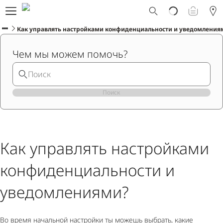
Что такое Ploom AURA?
Каталог
Как управлять настройками конфиденциальности и уведомления
Ploom Club
Чем мы можем помочь?
Смарт Апгрейд
Служба поддержки Ploom
Взять в прокат устройство
Фирменные магазины
Поиск
РУССКИЙ
Как управлять настройками
конфиденциальности и
уведомлениями?
Во время начальной настройки ты можешь выбрать, какие