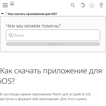
Что такое Ploom AURA?
Каталог
Как скачать приложение для iOS?
Ploom Club
Чем мы можем помочь?
Смарт Апгрейд
Служба поддержки Ploom
Взять в прокат устройство
Фирменные магазины
Поиск
РУССКИЙ
Как скачать приложение для
iOS?
В настоящее время приложение Ploom для устройств iOS
доступно в формате веб-приложения. Для этого нужно: