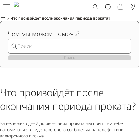
Что такое Ploom AURA?
Каталог
Что произойдёт после окончания периода проката?
Ploom Club
Чем мы можем помочь?
Смарт Апгрейд
Служба поддержки Ploom
Взять в прокат устройство
Фирменные магазины
Поиск
РУССКИЙ
Что произойдёт после
окончания периода проката?
За несколько дней до окончания проката мы пришлем тебе
напоминание в виде текстового сообщения на телефон или
электронного письма.