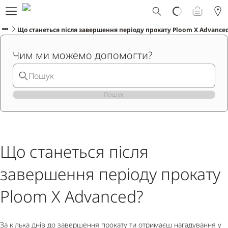
Що таке Ploom AURA?
Каталог
Що станеться після завершення періоду прокату Ploom X Advance
Ploom Club
Чим ми можемо допомогти?
Програма Смарт Апгрейд
Служба підтримки Ploom
Прокат пристрою Ploom AURA
Фірмові магазини
Пошук
УКРАЇНСЬКА
Що станеться після
завершення періоду прокату
Ploom X Advanced?
За кілька днів до завершення прокату ти отримаєш нагадування у